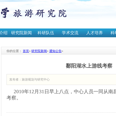
介绍
研究院新闻
科研队伍
学术交流
人才培养
科
你的位置：
首页
»
研究院新闻
»
通知公告
»
鄱阳湖水上游线考察
发布者：旅游规划与研究中心
2010
年
12
月
31
日早上八点
，中心人员一同从南
考察。